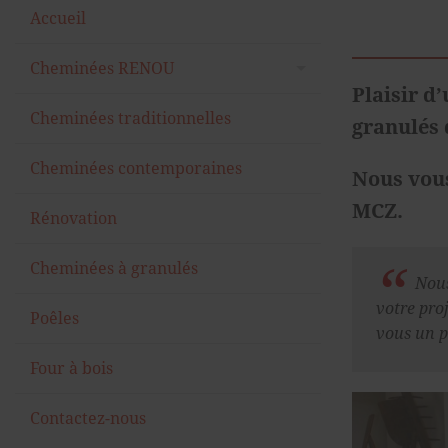
Accueil
Cheminées RENOU
Plaisir d
Cheminées
Cheminées traditionnelles
granulés d
Restauration de cheminées
Cheminées contemporaines
Nous vous
Tailleur de pierre
MCZ.
Rénovation
Poêles
Cheminées à granulés
Cheminées sur-mesure
Nous
votre pro
Poêles
vous un p
Four à bois
Contactez-nous